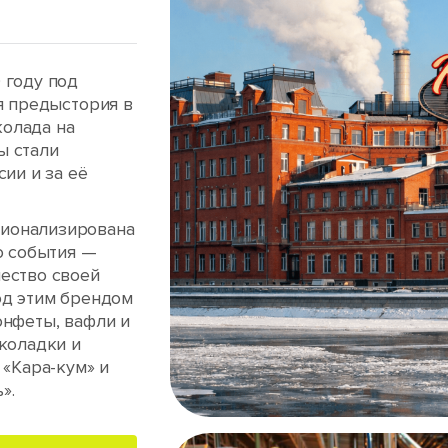
 году под
я предыстория в
олада на
ы стали
сии и за её
ционализирована
о события —
ество своей
од этим брендом
онфеты, вафли и
околадки и
 «Кара-кум» и
».