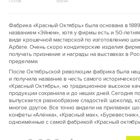
Состав
Время
Фабрика «Красный Октябрь» была основана в 1889
названием «Эйнем», хотя у фирмы есть и 50-летня
виде крошечной мастерской по изготовлению шок
Арбате. Очень скоро кондитерские изделия фирм
получать признание и награды на выставках в Рос
пределами.
После Октябрьской революции фабрика была на
и получила название в честь самого историческог
«Красный Октябрь», но традиционное высокое кач
продукции сохранила и до наших дней. Сегодня п
выпускается разнообразие сладостей: шоколад, к
многое другое. Все точно видели на прилавках ш
конфеты «Алёнка», «Красный мак», «Буревестник»,
одноимённые с самой фабрикой «Красный октябрь