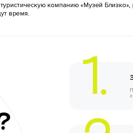
туристическую компанию «Музей Близко», 
ут время.
П
с
?