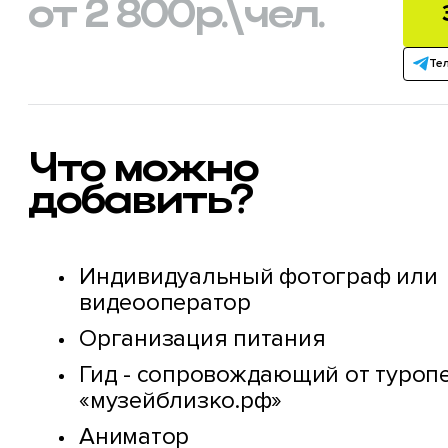
от 2 800
р.
\чел.
Те
Что можно
добавить?
Индивидуальный фотограф или
видеооператор
Организация питания
Гид - сопровождающий от туроп
«музейблизко.рф»
Аниматор