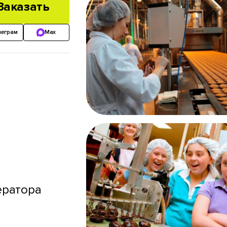
Заказать
леграм
Max
ератора