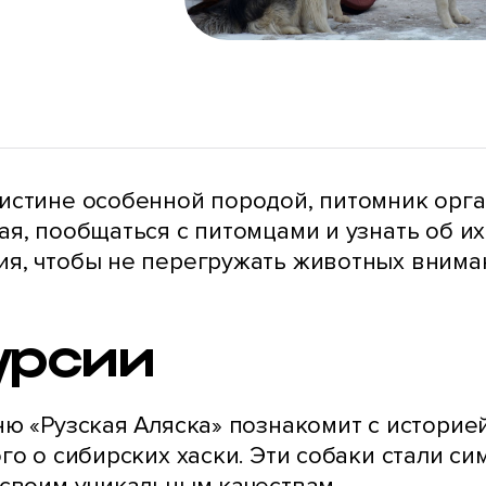
истине особенной породой, питомник орга
я, пообщаться с питомцами и узнать об их
я, чтобы не перегружать животных внима
урсии
ю «Рузская Аляска» познакомит с историе
го о сибирских хаски. Эти собаки стали с