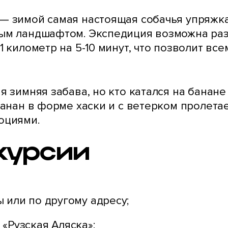
— зимой самая настоящая собачья упряжка
ым ландшафтом. Экспедиция возможна разн
1 километр на 5-10 минут, что позволит вс
 зимняя забава, но кто катался на банане
банан в форме хаски и с ветерком пролетае
оциями.
курсии
 или по другому адресу;
«Рузская Аляска»;