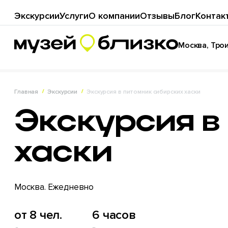
Экскурсии
Услуги
О компании
Отзывы
Блог
Контак
Москва, Троиц
Главная
Экскурсии
Экскурсия в питомник сибирских хаски
Экскурсия в
хаски
Москва. Ежедневно
от 8 чел.
6 часов