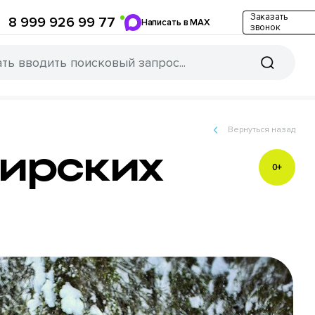
Заказать
8 999 926 99 77
Написать в MAX
звонок
Вернуться назад
бирских
0+