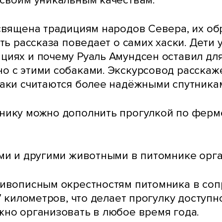
 своим уникальным качествам.
священа традициям народов Севера, их обр
ть рассказа поведает о самих хаски. Дети 
циях и почему Руаль Амундсен оставил дл
о с этими собаками. Экскурсовод расскаж
аки считаются более надёжными спутникам
нику можно дополнить прогулкой по ферме
ами и другими животными в питомнике орга
 живописным окрестностям питомника в с
7 километров, что делает прогулку доступн
жно организовать в любое время года.