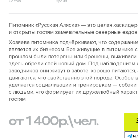
Состав
Время
Питомник «Русская Аляска» — это целая хаскидер
и открыты гостям замечательные северные ездов
Хозяева питомника подчёркивают, что содержани
является их бизнесом. Все живущие в питомнике с
прошлом были потеряны или брошены, выживали б
здесь обрели свой новый дом. Под наблюдением
заводчиков они живут в заботе, хорошо питаются,
двигаются, что свойственно этой породе. Особое 
уделяется социализации и тренировкам — собаки
с людьми, что формирует их дружелюбный характ
гостям.
от 1 400
р.
\чел.
Те