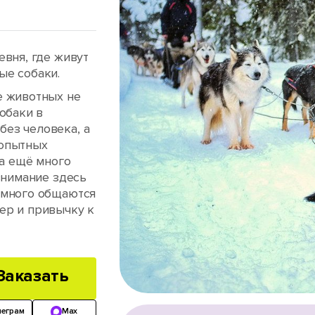
евня, где живут
ые собаки.
е животных не
обаки в
ез человека, а
 опытных
 а ещё много
внимание здесь
 много общаются
ер и привычку к
Заказать
леграм
Max