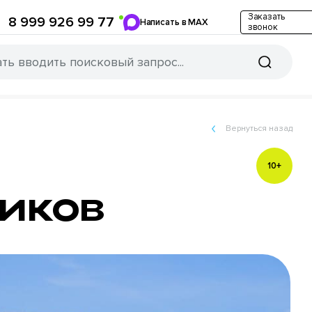
Заказать
8 999 926 99 77
Написать в MAX
звонок
Вернуться назад
10+
иков