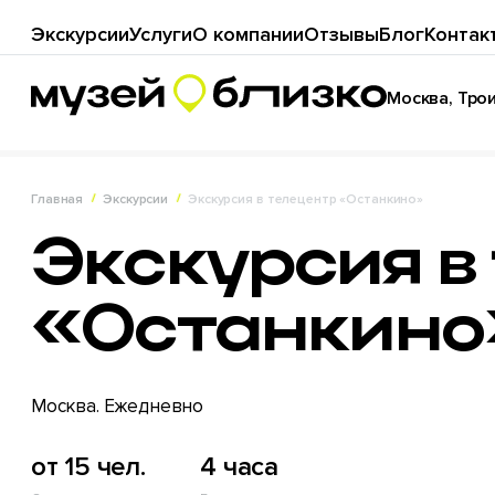
Экскурсии
Услуги
О компании
Отзывы
Блог
Контак
Москва, Троиц
Главная
Экскурсии
Экскурсия в телецентр «Останкино»
Экскурсия в
«Останкино
Москва. Ежедневно
от 15 чел.
4 часа