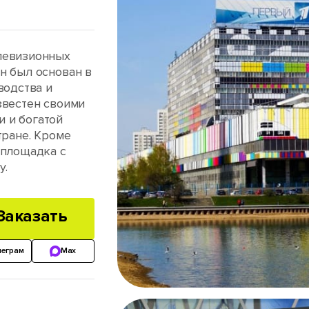
левизионных
н был основан в
водства и
звестен своими
 и богатой
тране. Кроме
 площадка с
у.
Заказать
леграм
Max