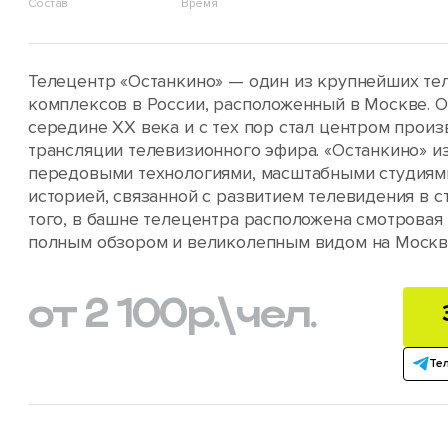
Состав
Время
Телецентр «Останкино» — один из крупнейших те
комплексов в России, расположенный в Москве. О
середине XX века и с тех пор стал центром произ
трансляции телевизионного эфира. «Останкино» и
передовыми технологиями, масштабными студиями
историей, связанной с развитием телевидения в с
того, в башне телецентра расположена смотровая
полным обзором и великолепным видом на Москв
от 2 100
р.
\чел.
Те