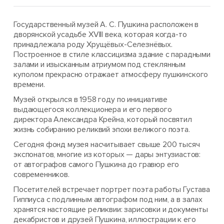
Государственный музей А. С. Пушкина расположен в
дворянской усадьбе XVIII века, которая когда-то
принадлежала роду Хрущёвых-Селезнёвых.
Построенное в стиле классицизма здание с парадными
залами и изысканным атриумом под стеклянным
куполом прекрасно отражает атмосферу пушкинского
времени.
Музей открылся в 1958 году по инициативе
выдающегося коллекционера и его первого
директора Александра Крейна, который посвятил
жизнь собиранию реликвий эпохи великого поэта.
Сегодня фонд музея насчитывает свыше 200 тысяч
экспонатов, многие из которых — дары энтузиастов:
от автографов самого Пушкина до гравюр его
современников.
Посетителей встречает портрет поэта работы Густава
Гиппиуса с подлинным автографом под ним, а в залах
хранятся настоящие реликвии: зарисовки и документы
декабристов и друзей Пушкина, иллюстрации к его