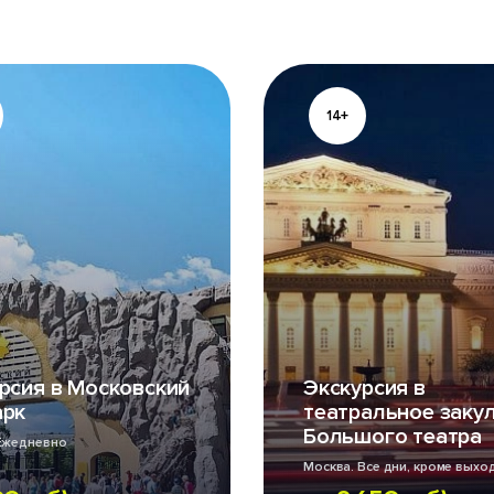
14+
рсия в Московский
Экскурсия в
арк
театральное заку
Большого театра
Ежедневно
Москва. Все дни, кроме выхо
праздничных дней