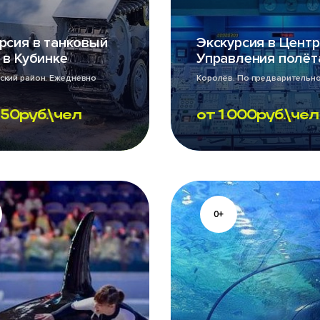
рсия в танковый
Экскурсия в Центр
 в Кубинке
Управления полёт
кий район. Ежедневно
Королёв. По предварительно
250
руб.\чел
от
1 000
руб.\чел
0+