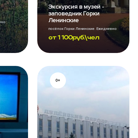
Экскурсия в музей -
заповедник Горки
Ленинские
вно
посёлок Горки Ленинские. Ежедневно
от
1 100
руб.\чел
0+