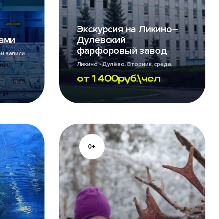
Экскурсия на Ликино–
ами
Дулевский
фарфоровый завод
й записи
Ликино - Дулёво. Вторник, среда,
четверг, пятница
от
1 400
руб.\чел
0+