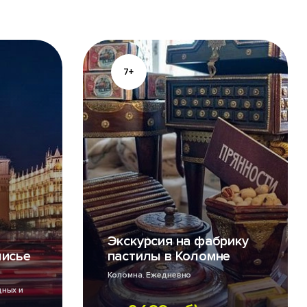
7+
Экскурсия на фабрику
лисье
пастилы в Коломне
Коломна. Ежедневно
дных и