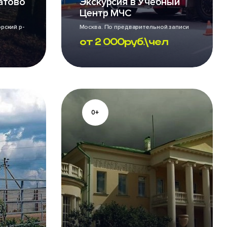
атово
Экскурсия в Учебный
Центр МЧС
рский р-
Москва. По предварительной записи
от
2 000
руб.\чел
0+