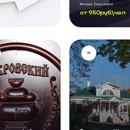
Москва. Ежедневно
от
950
руб.\чел
7+