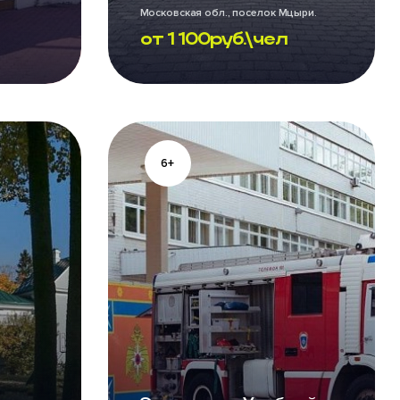
Московская обл., поселок Мцыри.
Ежедневно
от
1 100
руб.\чел
6+