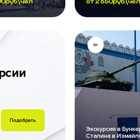
00
руб.\чел
от
2 650
руб.\чел
6+
рсии
Экскурсия в Бунке
Сталина в Измайл