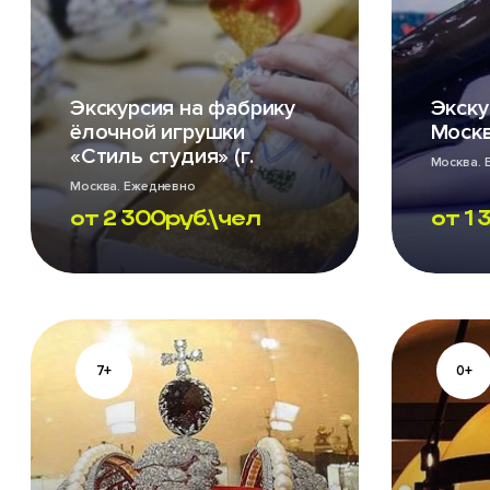
Экскурсия на фабрику
Экску
ёлочной игрушки
Моск
«Стиль студия» (г.
Москва. 
Химки)
Москва. Ежедневно
от
2 300
руб.\чел
от
1 
7+
0+