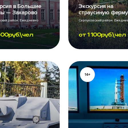
рсия в Большие
Экскурсия на
мы — Захарово
страусиную ферму
кий район. Ежедневно
Серпуховский район. Ежедне
600
руб.\чел
от
1 100
руб.\чел
14+