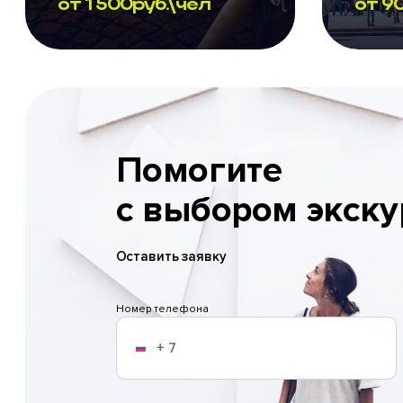
от
1 500
руб.\чел
от
9
Помогите
с выбором экску
Оставить заявку
Номер телефона