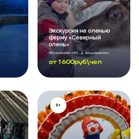
Экскурсия на оленью
ферму «Северный
олень»
Московская обл., д. Анциферово.
Ежедневно
от
1 600
руб.\чел
6+