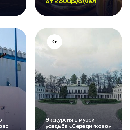
от
2 600
руб.\чел
0+
р
Экскурсия в музей-
ово
усадьба «Середниково»