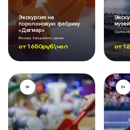
Экскурсия на
Экску
поролоновую фабрику
музей
«Дагмар»
Одинцовс
Москва. Ежедневно, кроме
воскресенья
от
1 650
руб.\чел
от
1 
0+
0+