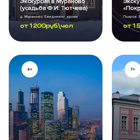
Экскурсия в Мураново
Экску
(усадьба Ф.И. Тютчева)
«Покр
д. Мураново. Ежедневно, кроме
Покров.
понедельника
от
1 200
руб.\чел
от
1 
4+
7+