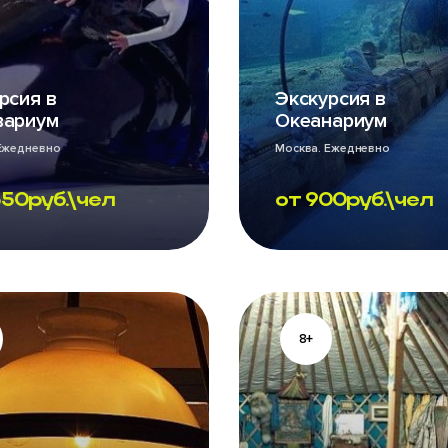
рсия в
Экскурсия в
вариум
Океанариум
Ежедневно
Москва. Ежедневно
350
руб.\чел
от
900
руб.\чел
8+