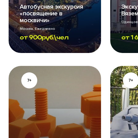
Автобусная экскурсия
Экску
«посвящение в
Вязе
москвичи»
Одинцовс
Москва. Ежедневно
от
900
руб.\чел
от
1 
7+
7+