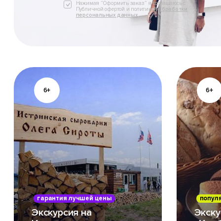
Нажимая “Оформить заказ” я соглашаюсь с
Публичной офертой и политикой
обработки
персональных данных
6+
6+
гарантия лучшей цены
попул
Экскурсия на
Экску