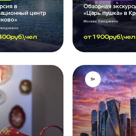
рсия в
Обзорная экскурс
ационный центр
«Царь пушка» в К
лково»
Москва. Ежедневно
Ежедневно
400
руб.\чел
от
1 900
руб.\чел
5+