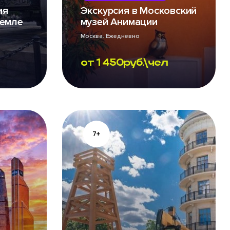
ия
Экскурсия в Московский
ремле
музей Анимации
Москва. Ежедневно
от
1 450
руб.\чел
7+