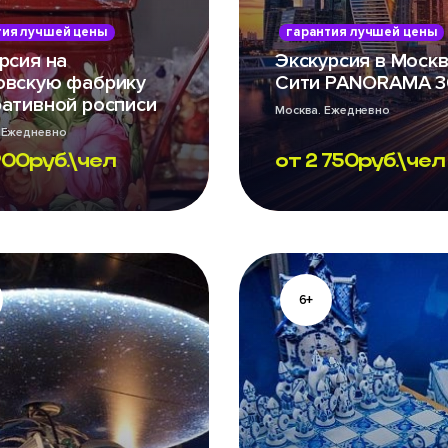
тия лучшей цены
гарантия лучшей цены
рсия на
Экскурсия в Москв
овскую фабрику
Сити PANORAMA 3
ативной росписи
Москва. Ежедневно
 Ежедневно
900
руб.\чел
от
2 750
руб.\чел
6+