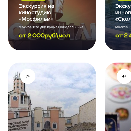
Экскурсия на
Экску
киностудию
иннов
«Мосфильм»
«Ско
Москва. Все дни кроме Понедельника
Москва. 
и Четверга
от
2 000
руб.\чел
от
2 
7+
4+