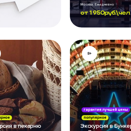
Москва. Ежедневно
от
1 950
руб.\чел
8+
гарантия лучшей цены
ярное
популярное
рсия в пекарню
Экскурсия в Бункер