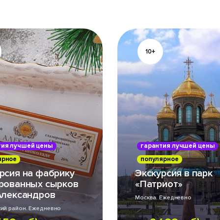
10+
тия лучшей цены
гарантия лучшей цены
ярное
популярное
рсия на фабрику
Экскурсия в парк
рованных сырков
«Патриот»
Александров
Москва. Ежедневно
ий район. Ежедневно