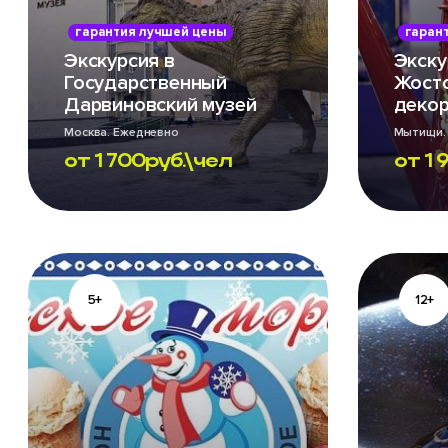
гарантия лучшей цены
гаран
Экскурсия в
Экску
Государственный
Жост
Дарвиновский музей
декор
Москва. Ежедневно
Мытищи.
от
1 700
руб.\чел
от
1 
5+
12+