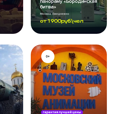
панораму «Бородинская
битва»
Москва. Ежедневно
от
1 900
руб.\чел
0+
гарантия лучшей цены