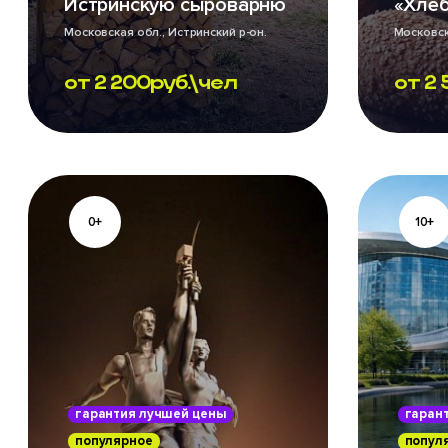
Истринскую сыроварню
«Хле
Московская обл., Истринский р-он.
Московск
Ежедневно
Ленина. 
от
2 200
руб.\чел
от
2 
0+
10+
гарантия лучшей цены
гаран
популярное
попул