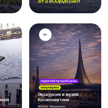
л
от
2 800
руб.\чел
0+
гарантия лучшей цены
популярное
Экскурсия в музей
нной
Космонавтики
Москва. Ежедневно