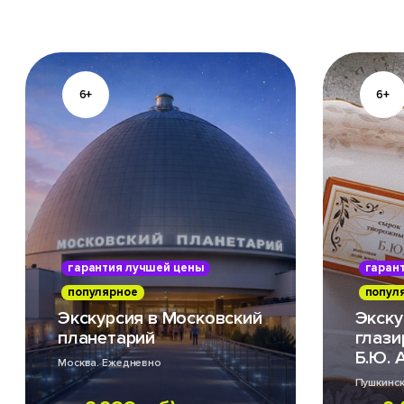
6+
6+
гарантия лучшей цены
гаран
популярное
попул
Экскурсия в Московский
Экску
планетарий
глази
Б.Ю. 
Москва. Ежедневно
Пушкинск