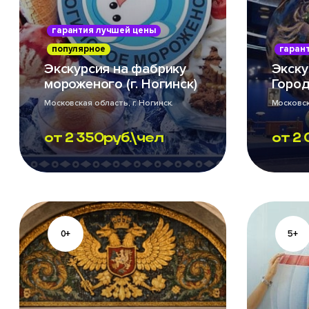
гарантия лучшей цены
популярное
гаран
Экскурсия на фабрику
Экску
мороженого (г. Ногинск)
Горо
Московская область, г. Ногинск.
Московск
Ежедневно кроме воскресенья и
Ежеднев
понедельника
от
2 350
руб.\чел
от
2 
0+
5+