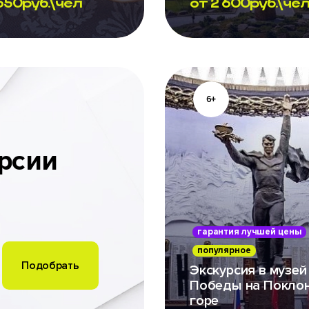
650
руб.\чел
от
2 600
руб.\че
6+
рсии
гарантия лучшей цены
популярное
Экскурсия в музей
Победы на Покло
горе