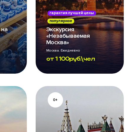
гарантия лучшей цены
популярное
 на
Экскурсия
«Незабываемая
Москва»
Москва. Ежедневно
от
1 100
руб.\чел
0+