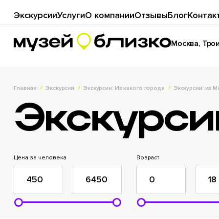
Экскурсии
Услуги
О компании
Отзывы
Блог
Контак
Москва, Троиц
Главная
Экскурсии
Экскурсии: Из какого города
Экскурсии: из 
Экскурси
Цена за человека
Возраст