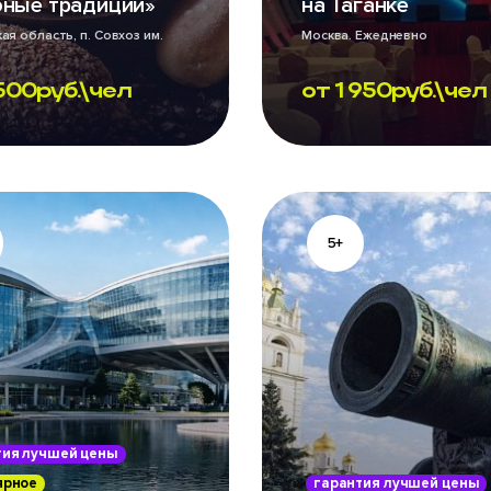
бные традиции»
на Таганке
ая область, п. Совхоз им.
Москва. Ежедневно
Ежедневно
500
руб.\чел
от
1 950
руб.\чел
5+
тия лучшей цены
ярное
гарантия лучшей цены