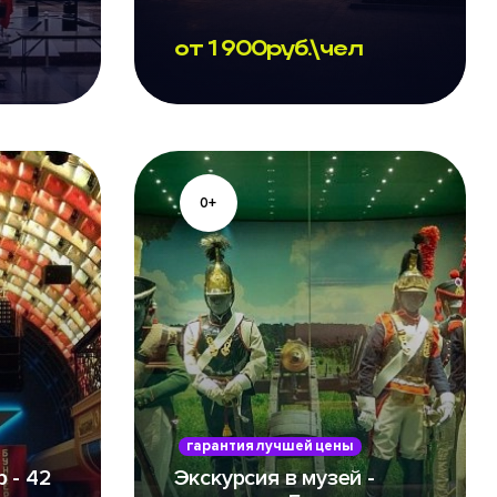
от
1 900
руб.\чел
0+
гарантия лучшей цены
 - 42
Экскурсия в музей -