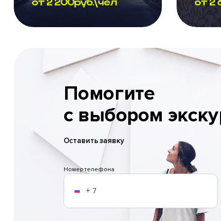
от
2 200
руб.\чел
от
2 
Помогите
с выбором экску
Оставить заявку
Номер телефона