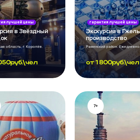
тия лучшей цены
гарантия лучшей цены
рсия в Звёздный
Экскурсия в Гжель
док
производство
ая область, г. Королёв.
Раменский район. Ежедневно
но
050
руб.\чел
от
1 800
руб.\чел
7+