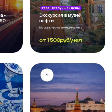
гарантия лучшей цены
а -
Экскурсия в музей
60
нефти
Москва. Кроме понедельника
от
1 500
руб.\чел
7+